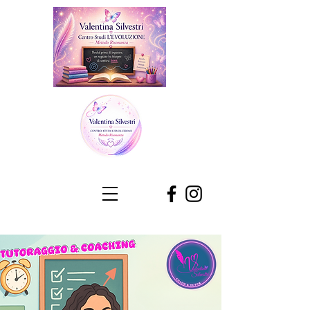
RACCONTAMI di TE 🙃